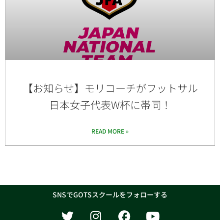
【お知らせ】モリコーチがフットサル
日本女子代表W杯に帯同！
READ MORE »
SNSでGOTSスクールをフォローする
T
I
F
Y