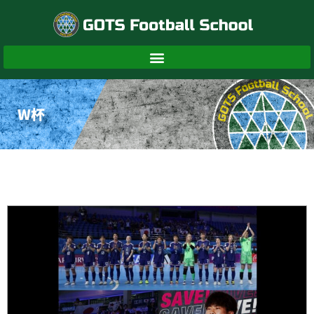
内
容
を
ス
キ
ッ
プ
W杯