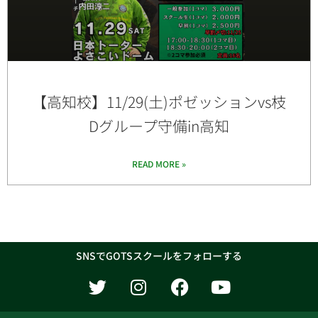
【高知校】11/29(土)ポゼッションvs枝
Dグループ守備in高知
READ MORE »
SNSでGOTSスクールをフォローする
T
I
F
Y
w
n
a
o
i
s
c
u