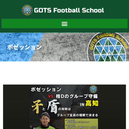
内
容
を
ス
キ
ッ
プ
ポゼッション