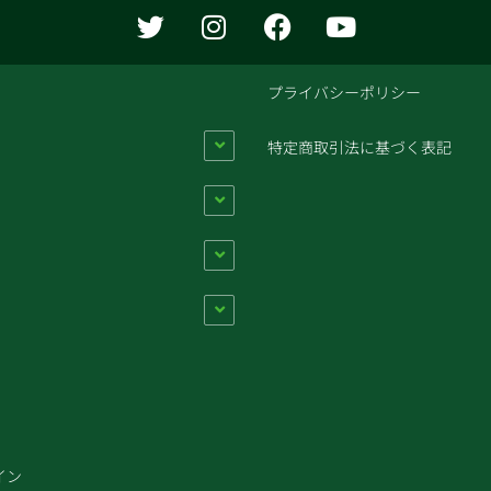
T
I
F
Y
w
n
a
o
i
s
c
u
t
t
e
t
プライバシーポリシー
t
a
b
u
e
g
o
b
特定商取引法に基づく表記
r
r
o
e
a
k
m
イン