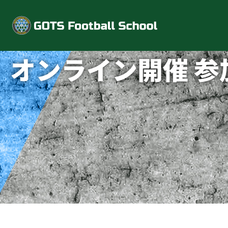
内
容
を
ス
キ
オンライン開催 
ッ
プ