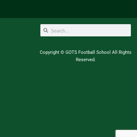
検
検
索
索
Copyright ©
GOTS Football School
All Rights
Reserved.