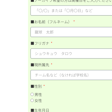
■アーカイブ希望の方は開催日をご入力くださ
■お名前（フルネーム）
■フリガナ
■現所属先
■性別
男性
女性
■生年月日