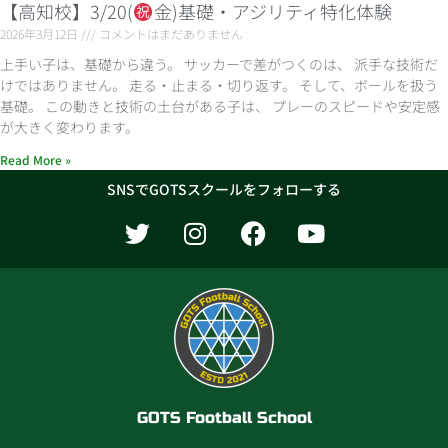
【高知校】3/20(
金)基礎・アジリティ特化体験
2026年3月12日
コメントはまだありません
上手い子は、基礎から違う。 サッカーで差がつくのは、 派手な技術だ
けではありません。 走る・止まる・切り返す。 そして、ボールを扱う
基礎。 この動きと技術の土台がある子は、 プレーのスピードや安定感
が大きく変わります。
Read More »
SNSでGOTSスクールをフォローする
T
I
F
Y
w
n
a
o
i
s
c
u
t
t
e
t
t
a
b
u
e
g
o
b
r
r
o
e
a
k
m
GOTS Football School