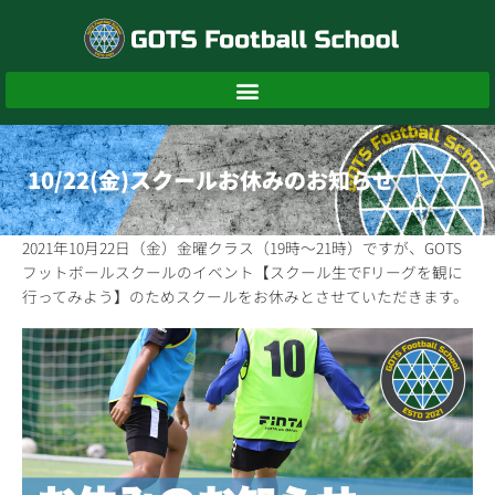
内
容
を
ス
キ
ッ
プ
10/22(金)スクールお休みのお知らせ
2021年10月22日（金）金曜クラス（19時～21時）ですが、GOTS
フットボールスクールのイベント【スクール生でFリーグを観に
行ってみよう】のためスクールをお休みとさせていただきます。