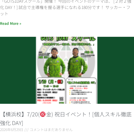
「GOTS1DAYスクール」開催！ 今回のイベントのテーマは、 [２対２強
化 DAY！] 試合で主導権を握る選手になれる180分です！ サッカー・フ
ット
Read More »
【横浜校】7/20(
金) 祝日イベント！[個人スキル徹底
強化 DAY]
2026年6月29日
コメントはまだありません