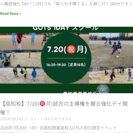
ル徹底強化 DAY！] 1対1でも「取られず勝てる」が身に付く180分です！
Read More »
【高知校】7/20(
月)試合の主導権を握る強化デイ開
催！
2026年6月30日
コメントはまだありません
2026年7月20日（月）＠高知商業高校 GOTSの祝日限定イベント