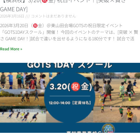
GAME DAY]
2026年3月16日
コメントはまだありません
2026年3月20日（
金）＠東山田会場GOTSの祝日限定イベント
「GOTS1DAYスクール」開催！ 今回のイベントのテーマは、[突破 × 賢
さ GAME DAY！]試合で違いを出せるようになる180分です！ 試合で活
Read More »