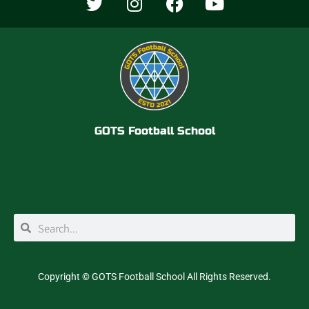
w
n
a
o
i
s
c
u
t
t
e
t
t
a
b
u
e
g
o
b
r
r
o
e
a
k
m
GOTS Football School
検
検
索
索
Copyright ©
GOTS Football School
All Rights Reserved.