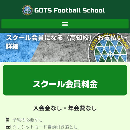
内
容
を
ス
キ
ッ
スクール会員になる（高知校）-お支払い・
プ
詳細
スクール会員料金
入会金なし・年会費なし
予約の必要なし
クレジットカード自動引き落とし