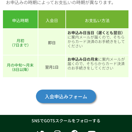
お申込みの時期によってお支払いの時期が異なります。
申込時期
入会日
お支払い方法
お申込み日当日（遅くとも翌日）
に案内メールが届くので、そちら
月初
からカード決済のお手続きをして
即日
（7日まで）
ください
お申込み日の月末
に案内メールが
届くので、そちらからカード決済
月の中旬～月末
翌月1日
のお手続きをしてください
（8日以降）
入会申込みフォーム
SNSでGOTSスクールをフォローする
T
I
F
Y