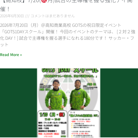
催！
2026年6月30日
コメントはまだありません
2026年7月20日（月）＠高知商業高校 GOTSの祝日限定イベント
「GOTS1DAYスクール」開催！ 今回のイベントのテーマは、 [２対２強
化 DAY！] 試合で主導権を握る選手になれる180分です！ サッカー・フ
ット
Read More »