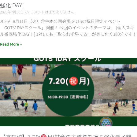
強化 DAY]
2026年7月30日
コメントはまだありません
2026年8月11日（火）＠谷本公園会場 GOTSの祝日限定イベント
「GOTS1DAYスクール」開催！ 今回のイベントのテーマは、 [個人スキ
ル徹底強化 DAY！] 1対1でも「取られず勝てる」が身に付く180分です！
Read More »
【高知校】7/20(
月)試合の主導権を握る強化デイ開