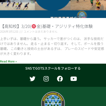
【高知校】3/20(
金)基礎・アジリティ特化体験
2026年3月12日
コメントはまだありません
上手い子は、基礎から違う。 サッカーで差がつくのは、 派手な技術だ
けではありません。 走る・止まる・切り返す。 そして、ボールを扱う
基礎。 この動きと技術の土台がある子は、 プレーのスピードや安定感
が大きく変わります。
Read More »
SNSでGOTSスクールをフォローする
T
I
F
Y
w
n
a
o
i
s
c
u
t
t
e
t
t
a
b
u
e
g
o
b