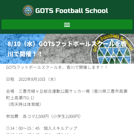
内
容
を
ス
キ
ッ
8/10（水）GOTSフットボールスクールを香
プ
川で開催！！
GOTSフットボールスクールを、香川で開催します！！
日程 2022年8月10日（水）
会場 三豊市緑ヶ丘総合運動公園サッカー場（香川県三豊市高瀬
町上高瀬751-1）
（雨天時は体育館）
参加費 各コマ2,500円（小学生2,000円）
①14：00～15：45 個人スキルアップ