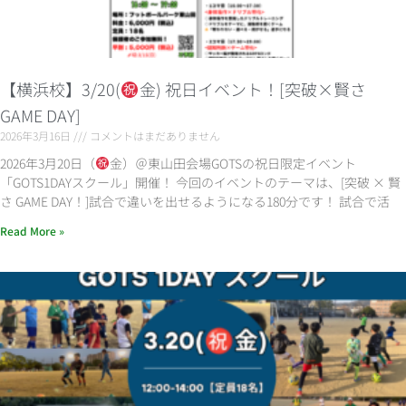
【横浜校】3/20(
金) 祝日イベント！[突破×賢さ
GAME DAY]
2026年3月16日
コメントはまだありません
2026年3月20日（
金）＠東山田会場GOTSの祝日限定イベント
「GOTS1DAYスクール」開催！ 今回のイベントのテーマは、[突破 × 賢
さ GAME DAY！]試合で違いを出せるようになる180分です！ 試合で活
Read More »